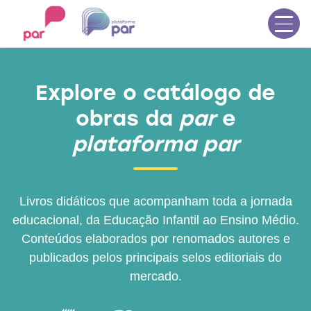
Início
Propostas educacionais
Explore o catálogo de
Catálogo de obras
Blog
obras da
par
e
Contato
plataforma par
Entrar no Plurall
Seja uma escola parceira
Livros didáticos que acompanham toda a jornada
educacional, da Educação Infantil ao Ensino Médio.
Conteúdos elaborados por renomados autores e
publicados pelos principais selos editoriais do
mercado.