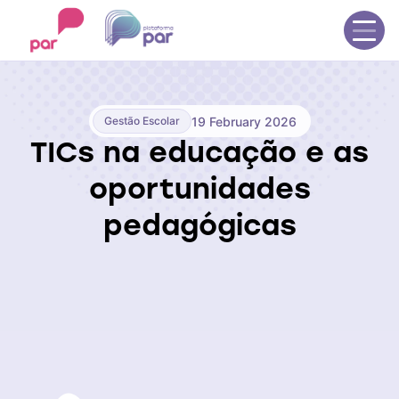
Início
Propostas educacionais
19 February 2026
Gestão Escolar
Catálogo de obras
Blog
TICs na educação e as
Contato
oportunidades
Entrar no Plurall
pedagógicas
Seja uma escola parceira