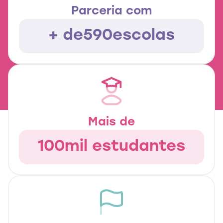
Parceria com
+ de
590
escolas
Mais de
100
mil estudantes