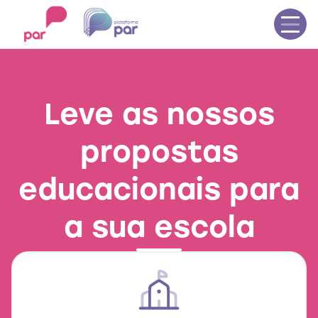
Início
Propostas educacionais
Catálogo de obras
Leve as nossos
Blog
Contato
propostas
Entrar no Plurall
Seja uma escola parceira
educacionais para
a sua escola